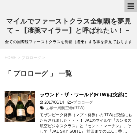
マイルでファーストクラス全制覇を夢見
て－【凄腕マイラー】と呼ばれたい！－
全ての国際線ファーストクラスを制覇（搭乗）する事を夢見ております
HOME
>
プロローグ
>
「 プロローグ 」 一覧
ラウンド・ザ・ワールド(RTW)は突然に
2017/06/14
-
プロローグ
世界一周航空券(RTW)
モザンビーク発券（マプト発券）のRTWは突然にも
たらされました・・・！ JALのマイルで『カンタス
航空ビジネスクラス』と『セント・マーチン』、そ
して『JAL SKY SUITE』 前回までのLCC：香 …