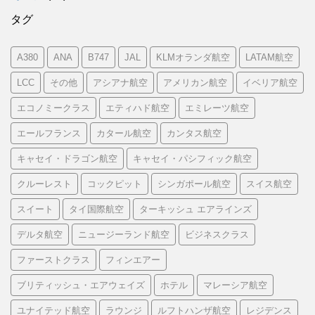
タグ
A380
ANA
B747
JAL
KLMオランダ航空
LATAM航空
LCC
その他
アシアナ航空
アメリカン航空
イベリア航空
エコノミークラス
エティハド航空
エミレーツ航空
エールフランス
カタール航空
カンタス航空
キャセイ・ドラゴン航空
キャセイ・パシフィック航空
クルーレスト
コックピット
シンガポール航空
スイス航空
スイート
タイ国際航空
ターキッシュ エアラインズ
デルタ航空
ニュージーランド航空
ビジネスクラス
ファーストクラス
フィンエアー
ブリティッシュ・エアウェイズ
ホテル
マレーシア航空
ユナイテッド航空
ラウンジ
ルフトハンザ航空
レジデンス