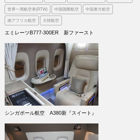
世界一周航空券(RTW)
中国国際航空
中国東方航空
南アフリカ航空
大韓航空
エミレーツB777-300ER 新ファースト
シンガポール航空 A380新『スイート』