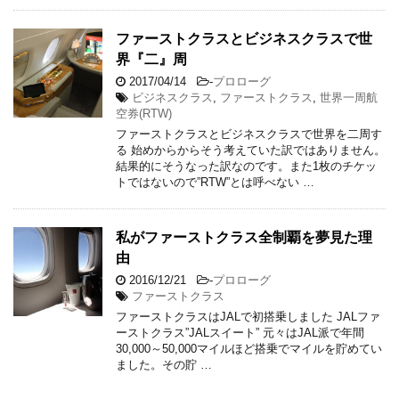
ファーストクラスとビジネスクラスで世
界『二』周
2017/04/14
-
プロローグ
ビジネスクラス
,
ファーストクラス
,
世界一周航
空券(RTW)
ファーストクラスとビジネスクラスで世界を二周す
る 始めからからそう考えていた訳ではありません。
結果的にそうなった訳なのです。また1枚のチケッ
トではないので”RTW”とは呼べない …
私がファーストクラス全制覇を夢見た理
由
2016/12/21
-
プロローグ
ファーストクラス
ファーストクラスはJALで初搭乗しました JALファ
ーストクラス”JALスイート” 元々はJAL派で年間
30,000～50,000マイルほど搭乗でマイルを貯めてい
ました。その貯 …