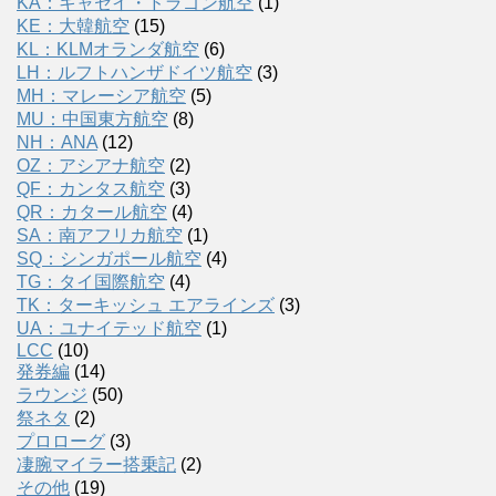
KA：キャセイ・ドラゴン航空
(1)
KE：大韓航空
(15)
KL：KLMオランダ航空
(6)
LH：ルフトハンザドイツ航空
(3)
MH：マレーシア航空
(5)
MU：中国東方航空
(8)
NH：ANA
(12)
OZ：アシアナ航空
(2)
QF：カンタス航空
(3)
QR：カタール航空
(4)
SA：南アフリカ航空
(1)
SQ：シンガポール航空
(4)
TG：タイ国際航空
(4)
TK：ターキッシュ エアラインズ
(3)
UA：ユナイテッド航空
(1)
LCC
(10)
発券編
(14)
ラウンジ
(50)
祭ネタ
(2)
プロローグ
(3)
凄腕マイラー搭乗記
(2)
その他
(19)