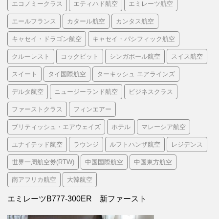
エコノミークラス
エティハド航空
エミレーツ航空
エールフランス
カタール航空
カンタス航空
キャセイ・ドラゴン航空
キャセイ・パシフィック航空
クルーレスト
コックピット
シンガポール航空
スイス航空
スイート
タイ国際航空
ターキッシュ エアラインズ
デルタ航空
ニュージーランド航空
ビジネスクラス
ファーストクラス
フィンエアー
ブリティッシュ・エアウェイズ
ホテル
マレーシア航空
ユナイテッド航空
ラウンジ
ルフトハンザ航空
レジデンス
世界一周航空券(RTW)
中国国際航空
中国東方航空
南アフリカ航空
大韓航空
エミレーツB777-300ER 新ファースト