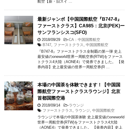
航空【新・旧スイ …
最新ジャンボ【中国国際航空『B747-8』
ファーストクラス】CA985：北京(PEK)ー
サンフランシスコ(SFO)
2018/09/29
-
CA：中国国際航空
B747
,
ファーストクラス
,
中国国際航空
『B747-8』ファーストクラス全制覇の第一弾 史上
最安値のoneworld世界一周航空券(RTW)をファース
トクラス4大陸（AONE4）で発券できました。 【発
券内容】史上最安値の世界一周航空券(R …
本場の中国茶を体験できます！【中国国
際航空ファーストクラスラウンジ】北京
首都国際空港
2018/09/14
-
ラウンジ
ファーストクラス
,
ラウンジ
,
中国国際航空
ラウンジで本場の中国茶体験 史上最安値のoneworld
世界一周航空券(RTW)をファーストクラス4大陸
（AONE4）で発券できました。 【発券内容】史上