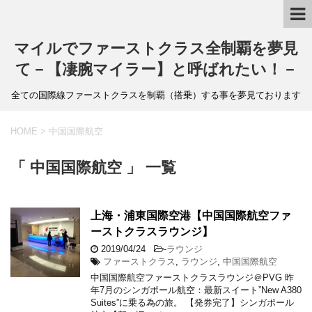
マイルでファーストクラス全制覇を夢見
て－【凄腕マイラー】と呼ばれたい！－
全ての国際線ファーストクラスを制覇（搭乗）する事を夢見ております
HOME
>
中国国際航空
「 中国国際航空 」 一覧
上海・浦東国際空港【中国国際航空ファ
ーストクラスラウンジ】
2019/04/24
-
ラウンジ
ファーストクラス
,
ラウンジ
,
中国国際航空
中国国際航空ファーストクラスラウンジ＠PVG 昨
年7月のシンガポール航空：最新スイート”New A380
Suites”に乗る為の旅。 【発券完了】シンガポール