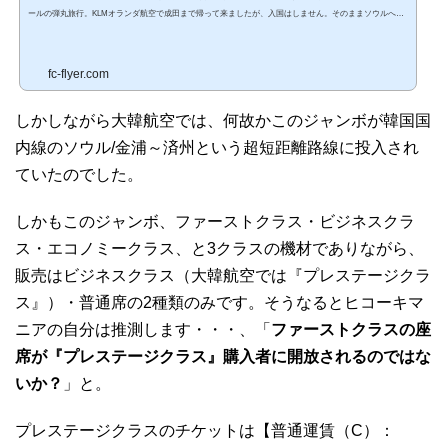
ールの弾丸旅行。KLMオランダ航空で成田まで帰って来ましたが、入国はしません。そのままソウルへと
乗り継ぎ、次のチケットの為に釜山へと向かわなければなりません。 大韓航空 東京・成田－ソウル・仁
川KLMと大韓航空は、共に第1ターミナルの北ウイングなので日本に入国する事無く、乗り継ぎが可能で
す。日本人なのに、日本で乗り継いで国際線でまた出て行く訳ですから、セキュリティーの職員の方々に
fc-flyer.com
は、やや変な目で見られてしま...
しかしながら大韓航空では、何故かこのジャンボが韓国国
内線のソウル/金浦～済州という超短距離路線に投入され
ていたのでした。
しかもこのジャンボ、ファーストクラス・ビジネスクラ
ス・エコノミークラス、と3クラスの機材でありながら、
販売はビジネスクラス（大韓航空では『プレステージクラ
ス』）・普通席の2種類のみです。そうなるとヒコーキマ
ニアの自分は推測します・・・、「
ファーストクラスの座
席が『プレステージクラス』購入者に開放されるのではな
いか？
」と。
プレステージクラスのチケットは【普通運賃（C）：