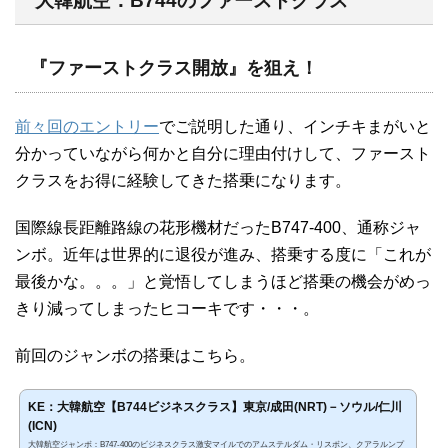
大韓航空：B744のファーストクラス
『ファーストクラス開放』を狙え！
前々回のエントリー
でご説明した通り、インチキまがいと
分かっていながら何かと自分に理由付けして、ファースト
クラスをお得に経験してきた搭乗になります。
国際線長距離路線の花形機材だったB747-400、通称ジャ
ンボ。近年は世界的に退役が進み、搭乗する度に「これが
最後かな。。。」と覚悟してしまうほど搭乗の機会がめっ
きり減ってしまったヒコーキです・・・。
前回のジャンボの搭乗はこちら。
KE：大韓航空【B744ビジネスクラス】東京/成田(NRT)－ソウル/仁川
(ICN)
大韓航空ジャンボ：B747-400のビジネスクラス激安マイルでのアムステルダム・リスボン、クアラルンプ