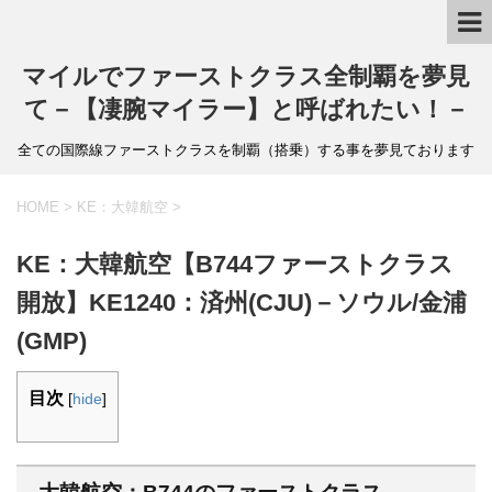
マイルでファーストクラス全制覇を夢見
て－【凄腕マイラー】と呼ばれたい！－
全ての国際線ファーストクラスを制覇（搭乗）する事を夢見ております
HOME
>
KE：大韓航空
>
KE：大韓航空【B744ファーストクラス
開放】KE1240：済州(CJU)－ソウル/金浦
(GMP)
目次
[
hide
]