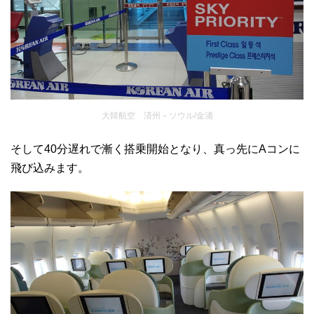
大韓航空 済州－ソウル/金浦
そして40分遅れで漸く搭乗開始となり、真っ先にAコンに
飛び込みます。