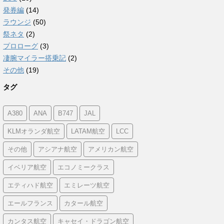
発券編
(14)
ラウンジ
(50)
祭ネタ
(2)
プロローグ
(3)
凄腕マイラー搭乗記
(2)
その他
(19)
タグ
A380
ANA
B747
JAL
KLMオランダ航空
LATAM航空
LCC
その他
アシアナ航空
アメリカン航空
イベリア航空
エコノミークラス
エティハド航空
エミレーツ航空
エールフランス
カタール航空
カンタス航空
キャセイ・ドラゴン航空