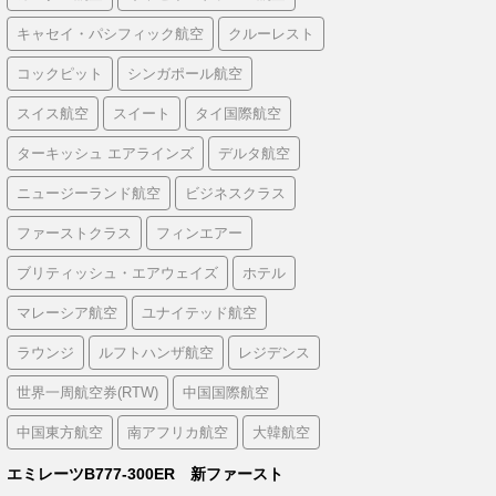
キャセイ・パシフィック航空
クルーレスト
コックピット
シンガポール航空
スイス航空
スイート
タイ国際航空
ターキッシュ エアラインズ
デルタ航空
ニュージーランド航空
ビジネスクラス
ファーストクラス
フィンエアー
ブリティッシュ・エアウェイズ
ホテル
マレーシア航空
ユナイテッド航空
ラウンジ
ルフトハンザ航空
レジデンス
世界一周航空券(RTW)
中国国際航空
中国東方航空
南アフリカ航空
大韓航空
エミレーツB777-300ER 新ファースト