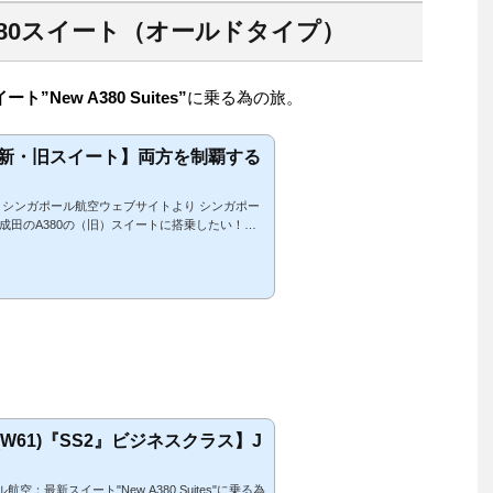
80スイート（オールドタイプ）
New A380 Suites”
に乗る為の旅。
新・旧スイート】両方を制覇する
ガポール航空ウェブサイトより シンガポー
成田のA380の（旧）スイートに搭乗したい！と
A380の撤退、②マイル数の改悪、などに阻ま
なって漸く発券完了しました。今回のエントリー
ィングシンガポール航空のマイルは、アメックス
000ポイントを...
(W61)『SS2』ビジネスクラス】J
ル航空：最新スイート"New A380 Suites"に乗る為