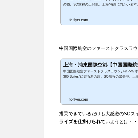
の旅。SQ旅程の出発地、上海/浦東に向かいます。
羽田の国際線が、今ANAが第2ターミナルの南
ボい旧国際線からJALのジャンボ：B747-400で飛び立っ
fc-flyer.com
ビジネスクラス・スカイラックス上海側は虹橋でした。 
ンジは豪華で、浦東にも飛んで便利で言う事無し！
中国国際航空のファーストクラスラウ
上海・浦東国際空港【中国国際航
中国国際航空ファーストクラスラウンジ＠PVG昨年
380 Suites"に乗る為の旅。SQ旅程の出発地
してターミナル間を移動。シンガポール航空のチ
達、中国国際航空のラウンジにやってきました。
私もいつもは右手に向かうのですが、今回は左の
ジ＠PVGSQのスイート搭乗ですので、ファースト
fc-flyer.com
搭乗できているだけも大感激のSQス
ライズを仕掛けられて
いようとは・・