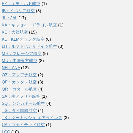
EY：エティハド航空
(1)
IB：イベリア航空
(3)
JL：JAL
(17)
KA：キャセイ・ドラゴン航空
(1)
KE：大韓航空
(15)
KL：KLMオランダ航空
(6)
LH：ルフトハンザドイツ航空
(3)
MH：マレーシア航空
(5)
MU：中国東方航空
(8)
NH：ANA
(12)
OZ：アシアナ航空
(2)
QF：カンタス航空
(3)
QR：カタール航空
(4)
SA：南アフリカ航空
(1)
SQ：シンガポール航空
(4)
TG：タイ国際航空
(4)
TK：ターキッシュ エアラインズ
(3)
UA：ユナイテッド航空
(1)
LCC
(10)