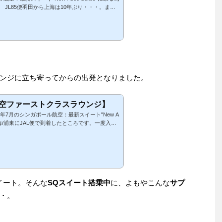
 JL85便羽田から上海は10年ぶり・・・。まだ
側で工事しているところ辺りにあった、かなりショ
た時以来。 JAL B747-400/JA8077 K13
B747-400 / JA8077今や羽田国際線はラウ
と思いまし...
ンジに立ち寄ってからの出発となりました。
空ファーストクラスラウンジ】
7月のシンガポール航空：最新スイート"New A
、上海/浦東にJAL便で到着したところです。一度入国
ェックインを済ませて再出国。ANAマイラー御用
 中国国際航空ファーストクラスラウンジ＠PVG
・・・、 中国国際航空ファーストクラスラウン
クラスラウ...
イート。そんな
SQスイート搭乗中
に、よもやこんな
サプ
・。