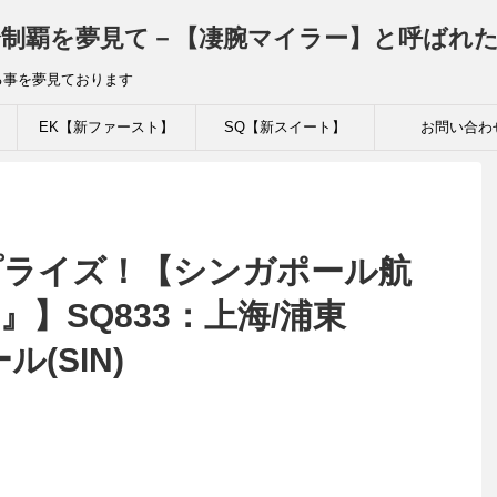
制覇を夢見て－【凄腕マイラー】と呼ばれ
る事を夢見ております
EK【新ファースト】
SQ【新スイート】
お問い合わ
プライズ！【シンガポール航
』】SQ833：上海/浦東
ル(SIN)