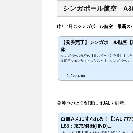
シンガポール航空 A3
昨年7月の
シンガポール航空：最新スイート”
【発券完了】シンガポール航空【
旅
シンガポール航空の【新スイート】発券しました シン
ル航空ウェブサイトより元々は、シンガポール→
貯め始めたシンガポール航空のマイルですが、①
れ、なかなか発券できないでいましたが、先月に
fc-flyer.com
はその発券の経緯についてになります。 ルーテ
のゴールドカードの紹介キャンペーンを受けて、80,
発券地の上海/浦東にはJALで到着。
白服さんに叱られる！【JAL 777
L85：東京/羽田(HND)...
JAL SKY SUITE Ⅲ（SS2）昨年7月のシンガポー