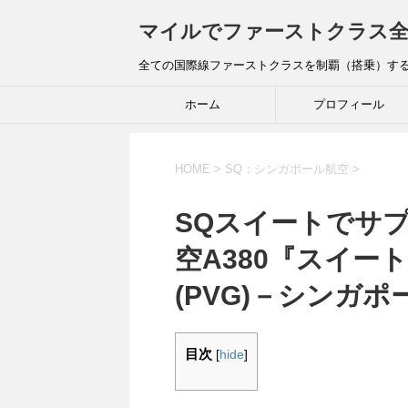
マイルでファーストクラス全
全ての国際線ファーストクラスを制覇（搭乗）す
ホーム
プロフィール
HOME
>
SQ：シンガポール航空
>
SQスイートでサ
空A380『スイート
(PVG)－シンガポー
目次
[
hide
]