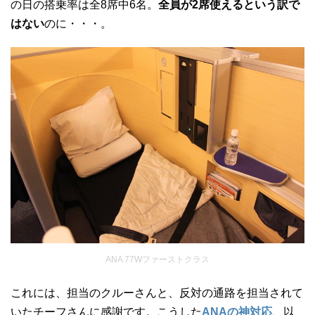
の日の搭乗率は全8席中6名。
全員が2席使えるという訳で
はない
のに・・・。
ANA 77Wファーストクラス
これには、担当のクルーさんと、反対の通路を担当されて
いたチーフさんに感謝です。こうした
ANAの神対応
、以