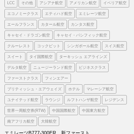
LCC
その他
アシアナ航空
アメリカン航空
イベリア航空
エコノミークラス
エティハド航空
エミレーツ航空
エールフランス
カタール航空
カンタス航空
キャセイ・ドラゴン航空
キャセイ・パシフィック航空
クルーレスト
コックピット
シンガポール航空
スイス航空
スイート
タイ国際航空
ターキッシュ エアラインズ
デルタ航空
ニュージーランド航空
ビジネスクラス
ファーストクラス
フィンエアー
ブリティッシュ・エアウェイズ
ホテル
マレーシア航空
ユナイテッド航空
ラウンジ
ルフトハンザ航空
レジデンス
世界一周航空券(RTW)
中国国際航空
中国東方航空
南アフリカ航空
大韓航空
エミレーツB777-300ER 新ファースト