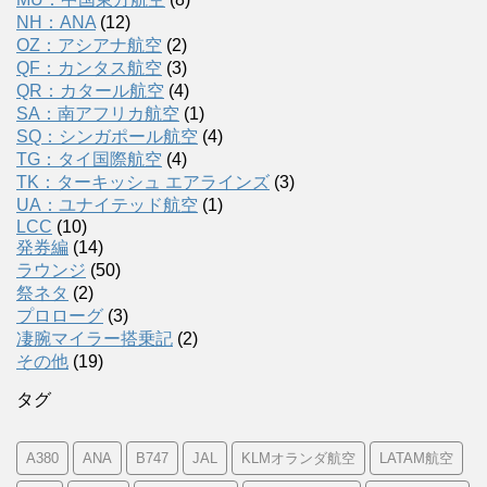
NH：ANA
(12)
OZ：アシアナ航空
(2)
QF：カンタス航空
(3)
QR：カタール航空
(4)
SA：南アフリカ航空
(1)
SQ：シンガポール航空
(4)
TG：タイ国際航空
(4)
TK：ターキッシュ エアラインズ
(3)
UA：ユナイテッド航空
(1)
LCC
(10)
発券編
(14)
ラウンジ
(50)
祭ネタ
(2)
プロローグ
(3)
凄腕マイラー搭乗記
(2)
その他
(19)
タグ
A380
ANA
B747
JAL
KLMオランダ航空
LATAM航空